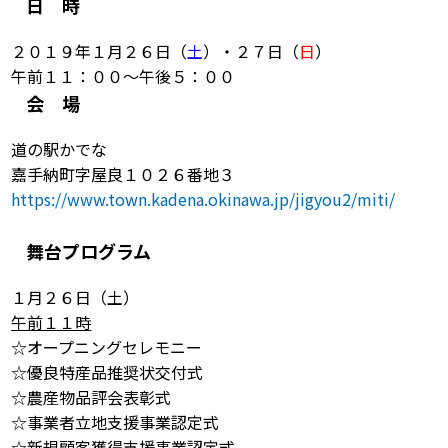
日 時
２０１９年１月２６日（
土
）・２７日（
日
）
午前１１：００～午後５：００
会 場
道の駅かでな
嘉手納町字屋良１０２６番地３
https://www.town.kadena.okinawa.jp/jigyou2/miti/
舞台プログラム
１月２６日（土）
午前１１時
☆オープニングセレモニー
☆優良特産品推奨状交付式
☆農産物品評会表彰式
☆事業者立地支援事業認定式
☆新規顧客獲得支援事業認定式