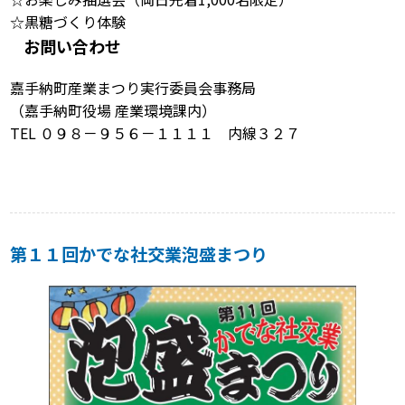
☆黒糖づくり体験
お問い合わせ
嘉手納町産業まつり実行委員会事務局
（嘉手納町役場 産業環境課内）
TEL ０９８－９５６－１１１１ 内線３２７
第１１回かでな社交業泡盛まつり