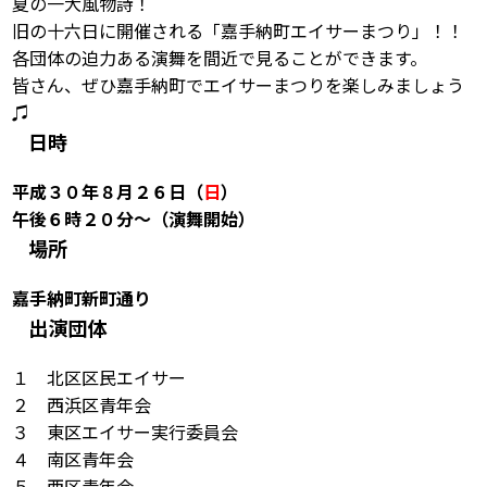
夏の一大風物詩！
旧の十六日に開催される「嘉手納町エイサーまつり」！！
各団体の迫力ある演舞を間近で見ることができます。
皆さん、ぜひ嘉手納町でエイサーまつりを楽しみましょう
♫
日時
平成３０年８月２６日（
日
）
午後６時２０分～（演舞開始）
場所
嘉手納町新町通り
出演団体
１ 北区区民エイサー
２ 西浜区青年会
３ 東区エイサー実行委員会
４ 南区青年会
５ 西区青年会