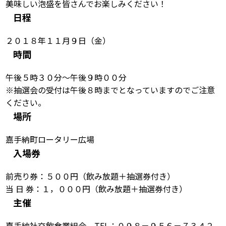
美味しい泡盛を皆さんでお楽しみください！
日程
２０１８年１１月９日（金）
時間
午後５時３０分～午後９時００分
※抽選会の受付は午後８時までとなっていますのでご注意
ください。
場所
嘉手納町ロータリー広場
入場券
前売り券：５００円（飲み放題＋抽選券付き）
当 日 券：１，０００円（飲み放題＋抽選券付き）
主催
嘉手納社交飲食業組合 TEL：０９８－９５６－７３４２