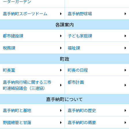
ーターガーデン
嘉手納町スポーツドーム
嘉手納野球場
各課案内
都市建設課
子ども家庭課
税務課
福祉課
町政
町長室
町長の日程
嘉手納飛行場に関する三市
都市計画
町連絡協議会（三連協）
嘉手納町について
嘉手納町と基地
嘉手納町の歴史
野國總管と甘藷
嘉手納町の概要