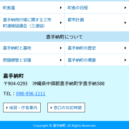
町長室
町長の日程
嘉手納飛行場に関する三市
都市計画
町連絡協議会（三連協）
嘉手納町について
嘉手納町と基地
嘉手納町の歴史
野國總管と甘藷
嘉手納町の概要
嘉手納町
〒904-0293 沖縄県中頭郡嘉手納町字嘉手納588
TEL：
098-956-1111
地図・庁舎案内
窓口の対応時間
Copyright © 嘉手納町. All Rights Reserved.