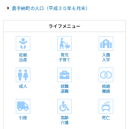
嘉手納町の人口（平成３０年６月末）
ライフメニュー
妊娠
育児
入園
出産
子育て
入学
成人
就職
結婚
退職
離婚
引越
高齢
死亡
介護