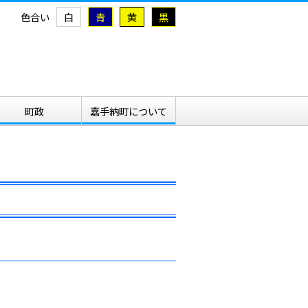
色合い
白
青
黄
黒
町政
嘉手納町について