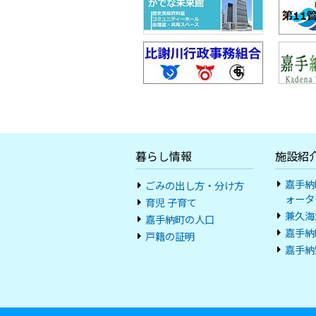
暮らし情報
施設紹
嘉手納
ごみの出し方・分け方
ォータ
育児 子育て
兼久海
嘉手納町の人口
嘉手納
戸籍の証明
嘉手納