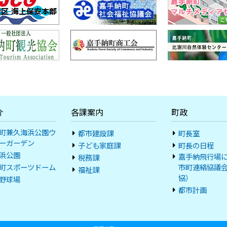
介
各課案内
町政
町兼久海浜公園ウ
都市建設課
町長室
ーガーデン
子ども家庭課
町長の日程
浜公園
嘉手納飛行場
税務課
町スポーツドーム
市町連絡協議
福祉課
協）
野球場
都市計画