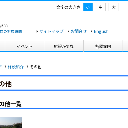
文字の大きさ
大
中
小
588
サイトマップ
お問合せ
English
口の対応時間
イベント
広報かでな
各課案内
E
施設紹介
その他
の他
の他一覧