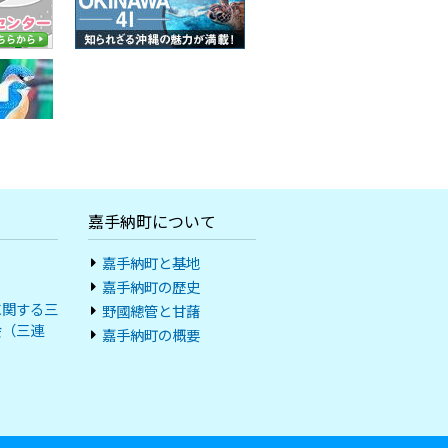
嘉手納町について
嘉手納町と基地
嘉手納町の歴史
に関する三
野國總管と甘藷
会（三連
嘉手納町の概要