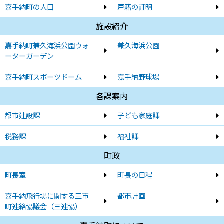
嘉手納町の人口
戸籍の証明
施設紹介
嘉手納町兼久海浜公園ウォ
兼久海浜公園
ーターガーデン
嘉手納町スポーツドーム
嘉手納野球場
各課案内
都市建設課
子ども家庭課
税務課
福祉課
町政
町長室
町長の日程
嘉手納飛行場に関する三市
都市計画
町連絡協議会（三連協）