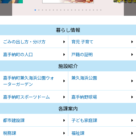
暮らし情報
ごみの出し方・分け方
育児 子育て
嘉手納町の人口
戸籍の証明
施設紹介
嘉手納町兼久海浜公園ウォ
兼久海浜公園
ーターガーデン
嘉手納町スポーツドーム
嘉手納野球場
各課案内
都市建設課
子ども家庭課
税務課
福祉課