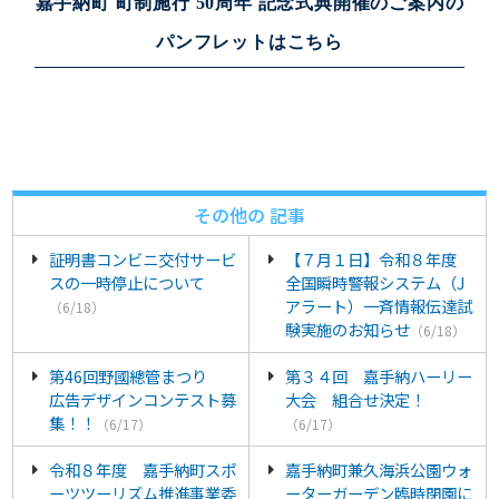
嘉手納町 町制施行 50周年 記念式典開催のご案内の
パンフレットはこちら
その他の 記事
証明書コンビニ交付サービ
【７月１日】令和８年度
スの一時停止について
全国瞬時警報システム（J
アラート）一斉情報伝達試
（6/18）
験実施のお知らせ
（6/18）
第46回野國總管まつり
第３４回 嘉手納ハーリー
広告デザインコンテスト募
大会 組合せ決定！
集！！
（6/17）
（6/17）
令和８年度 嘉手納町スポ
嘉手納町兼久海浜公園ウォ
ーツツーリズム推進事業委
ーターガーデン臨時閉園に