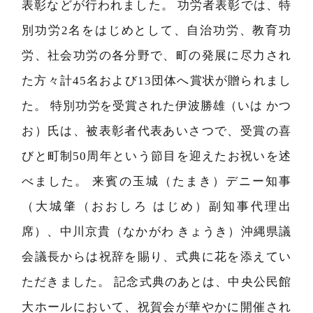
表彰などが行われました。 功労者表彰では、特
別功労2名をはじめとして、自治功労、教育功
労、社会功労の各分野で、町の発展に尽力され
た方々計45名および13団体へ賞状が贈られまし
た。 特別功労を受賞された伊波勝雄（いは かつ
お）氏は、被表彰者代表あいさつで、受賞の喜
びと町制50周年という節目を迎えたお祝いを述
べました。 来賓の玉城（たまき）デニー知事
（大城肇（おおしろ はじめ）副知事代理出
席）、中川京貴（なかがわ きょうき）沖縄県議
会議長からは祝辞を賜り、式典に花を添えてい
ただきました。 記念式典のあとは、中央公民館
大ホールにおいて、祝賀会が華やかに開催され