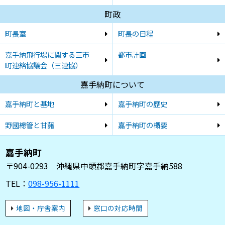
町政
町長室
町長の日程
嘉手納飛行場に関する三市
都市計画
町連絡協議会（三連協）
嘉手納町について
嘉手納町と基地
嘉手納町の歴史
野國總管と甘藷
嘉手納町の概要
嘉手納町
〒904-0293 沖縄県中頭郡嘉手納町字嘉手納588
TEL：
098-956-1111
地図・庁舎案内
窓口の対応時間