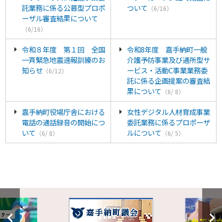
託業務に係る公募型プロポ
ついて
（6/16）
ーザル審査結果について
（6/16）
令和８年度 第１回 全国
令和8年度 嘉手納町一般
一斉緊急地震速報訓練のお
介護予防事業及び通所型サ
知らせ
ービス・活動C事業業務委
（6/12）
託に係る企画提案の審査結
果について
（6/ 8）
嘉手納町役場庁舎における
女性デジタル人材育成事業
電話の通話録音の開始につ
委託業務に係るプロポーザ
いて
ルについて
（6/ 8）
（6/ 5）