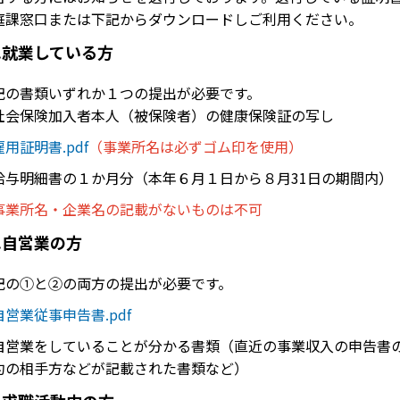
庭課窓口または下記からダウンロードしご利用ください。
.就業している方
記の書類いずれか１つの提出が必要です。
社会保険加入者本人（被保険者）の健康保険証の写し
雇用証明書.pdf
（事業所名は必ずゴム印を使用）
給与明細書の１か月分（本年６月１日から８月31日の期間内）
事業所名・企業名の記載がないものは不可
.自営業の方
記の①と②の両方の提出が必要です。
自営業従事申告書.pdf
自営業をしていることが分かる書類（直近の事業収入の申告書
約の相手方などが記載された書類など）