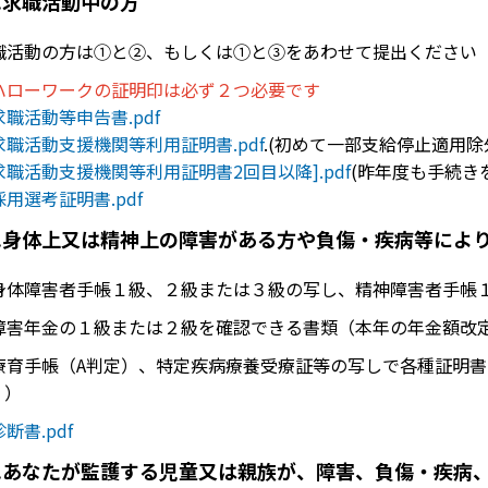
.求職活動中の方
職活動の方は①と②、もしくは①と③をあわせて提出ください
ハローワークの証明印は必ず２つ必要です
求職活動等申告書.pdf
求職活動支援機関等利用証明書.pdf
.(初めて一部支給停止適用
求職活動支援機関等利用証明書2回目以降].pdf
(昨年度も手続き
採用選考証明書.pdf
.身体上又は精神上の障害がある方や負傷・疾病等によ
身体障害者手帳１級、２級または３級の写し、精神障害者手帳
障害年金の１級または２級を確認できる書類（本年の年金額改
療育手帳（A判定）、特定疾病療養受療証等の写しで各種証明
。）
診断書.pdf
.あなたが監護する児童又は親族が、障害、負傷・疾病