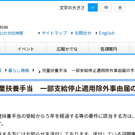
文字の大きさ
大
中
小
588
サイトマップ
お問合せ
English
口の対応時間
イベント
広報かでな
各課案内
E
暮らし情報
児童扶養手当 一部支給停止適用除外事由届の手
童扶養手当 一部支給停止適用除外事由届
童扶養手当の受給から５年を経過する等の要件に該当する方は
す。
当する方にはお知らせを送付しております。送付している証明