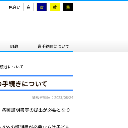
色合い
白
青
黄
黒
町政
嘉手納町について
続きについて
の手続きについて
情報登録日：2023/08/24
、各種証明書等の提出が必要となり
書以外の証明書が必要な方は子ども