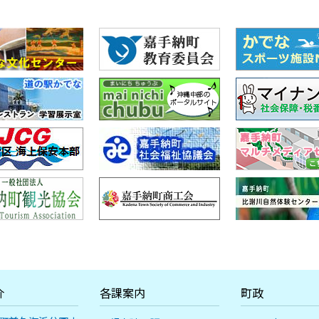
介
各課案内
町政