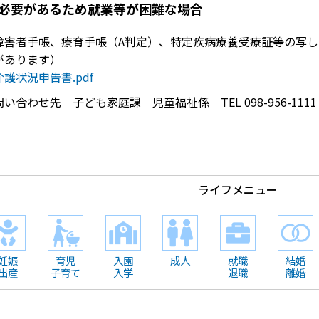
必要があるため就業等が困難な場合
障害者手帳、療育手帳（A判定）、特定疾病療養受療証等の写
があります）
介護状況申告書.pdf
い合わせ先 子ども家庭課 児童福祉係 TEL 098-956-1111
ライフメニュー
妊娠
育児
入園
成人
就職
結婚
出産
子育て
入学
退職
離婚