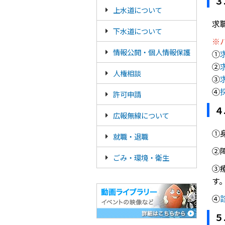
３
上水道について
求
下水道について
※
情報公開・個人情報保護
①
②
人権相談
③
④
許可申請
４
広報無線について
①
就職・退職
②
ごみ・環境・衛生
③
す
④
５