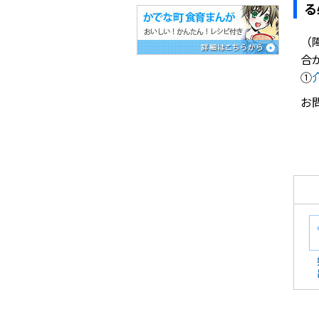
る
（
合
①
お問