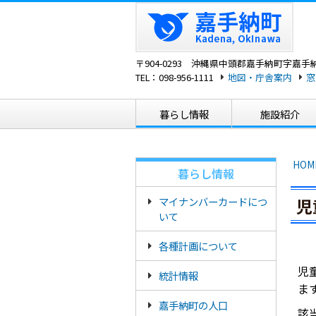
〒904-0293 沖縄県中頭郡嘉手納町字嘉手納
TEL：
098-956-1111
地図・庁舎案内
窓
暮らし情報
施設紹介
HOM
暮らし情報
マイナンバーカードにつ
児
いて
各種計画について
児
統計情報
ま
嘉手納町の人口
該