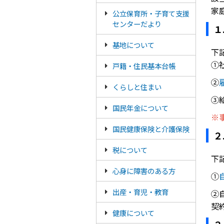
家
公立保育所・子育て支援
センターだより
１
基地について
下
①
戸籍・住民基本台帳
②
くらしと住まい
③
国民年金について
※
国民健康保険と介護保険
２
税について
下
心身に障害のある方
①
出産・育児・教育
②
契
健康について