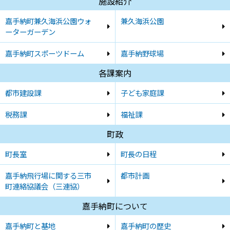
施設紹介
嘉手納町兼久海浜公園ウォ
兼久海浜公園
ーターガーデン
嘉手納町スポーツドーム
嘉手納野球場
各課案内
都市建設課
子ども家庭課
税務課
福祉課
町政
町長室
町長の日程
嘉手納飛行場に関する三市
都市計画
町連絡協議会（三連協）
嘉手納町について
嘉手納町と基地
嘉手納町の歴史