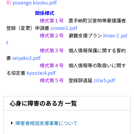
則
youengo kisoku.pdf
関係様式
様式第１号
嘉手納町災害時等要援護者
登録（変更）申請書
sinnsei1.pdf
様式第２号
避難支援プラン
hinan２.pd
f
様式第３号
個人情報保護に関する誓約
書
seiyaku3.pdf
様式第４号
個人情報等の取扱いに関す
る協定書
kyoutei4.pdf
様式第５号
登録辞退届
zitai5.pdf
心身に障害のある方 一覧
障害者相談支援事業について