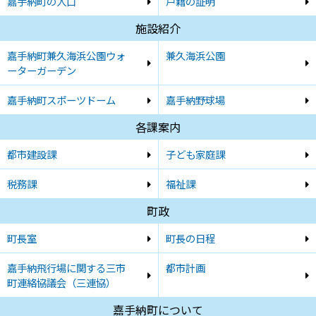
嘉手納町の人口
戸籍の証明
施設紹介
嘉手納町兼久海浜公園ウォ
兼久海浜公園
ーターガーデン
嘉手納町スポーツドーム
嘉手納野球場
各課案内
都市建設課
子ども家庭課
税務課
福祉課
町政
町長室
町長の日程
嘉手納飛行場に関する三市
都市計画
町連絡協議会（三連協）
嘉手納町について