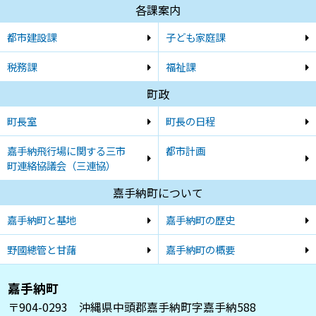
各課案内
都市建設課
子ども家庭課
税務課
福祉課
町政
町長室
町長の日程
嘉手納飛行場に関する三市
都市計画
町連絡協議会（三連協）
嘉手納町について
嘉手納町と基地
嘉手納町の歴史
野國總管と甘藷
嘉手納町の概要
嘉手納町
〒904-0293 沖縄県中頭郡嘉手納町字嘉手納588